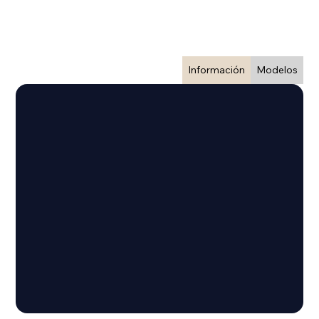
Información
Modelos
SC-SL4-AE3 - BE3